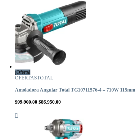
¡Oferta!
OFERTAS
TOTAL
Amoladora Angular Total TG10711576-4 – 710W 115mm
El
El
$
99.900,00
$
86.950,00
precio
precio
original
actual
era:
es:
$99.900,00.
$86.950,00.