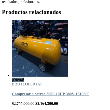
resultados profesionales.
Productos relacionados
¡Oferta!
BRUTE
OFERTAS
Compresor a correa 300L 10HP 380V 1510300
El
El
$
2.755.000,00
$
2.164.300,00
precio
precio