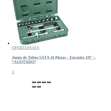
OFERTAS
SATA
Juego de Tubos SATA 16 Piezas – Encastre 3/8″ –
*AGOTADO*
Hestia | Desarrollado por
ThemeIsle
¡OFERTAS!
Mi cuenta
Tienda
Carrito