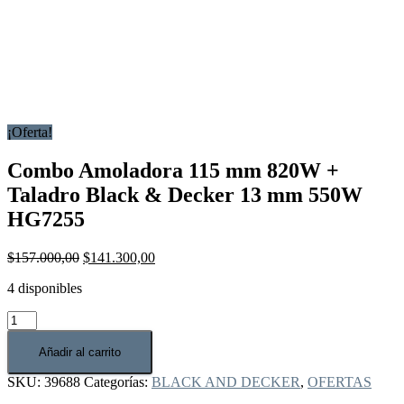
¡Oferta!
Combo Amoladora 115 mm 820W +
Taladro Black & Decker 13 mm 550W
HG7255
El
El
$
157.000,00
$
141.300,00
precio
precio
4 disponibles
original
actual
era:
es:
Combo
$157.000,00.
$141.300,00.
Amoladora
115
Añadir al carrito
mm
SKU:
39688
Categorías:
BLACK AND DECKER
,
OFERTAS
820W
+