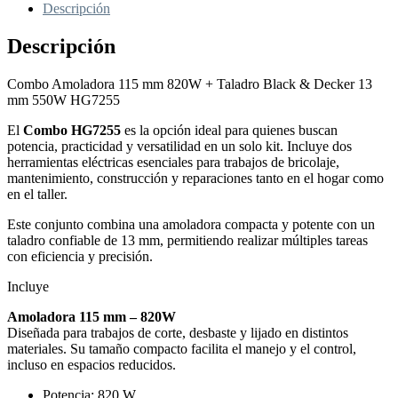
Descripción
Taladro
Black
Descripción
&
Decker
13
Combo Amoladora 115 mm 820W + Taladro Black & Decker 13
mm
mm 550W HG7255
550W
HG7255
El
Combo HG7255
es la opción ideal para quienes buscan
cantidad
potencia, practicidad y versatilidad en un solo kit. Incluye dos
herramientas eléctricas esenciales para trabajos de bricolaje,
mantenimiento, construcción y reparaciones tanto en el hogar como
en el taller.
Este conjunto combina una amoladora compacta y potente con un
taladro confiable de 13 mm, permitiendo realizar múltiples tareas
con eficiencia y precisión.
Incluye
Amoladora 115 mm – 820W
Diseñada para trabajos de corte, desbaste y lijado en distintos
materiales. Su tamaño compacto facilita el manejo y el control,
incluso en espacios reducidos.
Potencia: 820 W